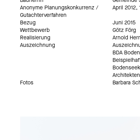
Bauherrin
Gemeinde S
Anonyme Planungskonkurrenz /
April 2012,
Gutachterverfahren
Bezug
Juni 2015
Wettbewerb
Götz Förg
Realisierung
Arnold He
Auszeichnung
Auszeichn
BDA Boden
Beispielha
Bodenseekr
Architekt
Fotos
Barbara Sc