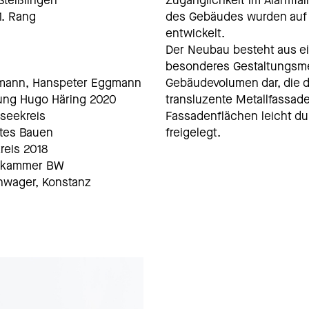
teißlingen
Zugänglichkeit im Alarmfa
 1. Rang
des Gebäudes wurden auf 
entwickelt.
Der Neubau besteht aus ei
besonderes Gestaltungsmer
rmann, Hanspeter Eggmann
Gebäudevolumen dar, die d
ung Hugo Häring 2020
transluzente Metallfassade
seekreis
Fassadenflächen leicht dur
ftes Bauen
freigelegt.
eis 2018
enkammer BW
hwager, Konstanz